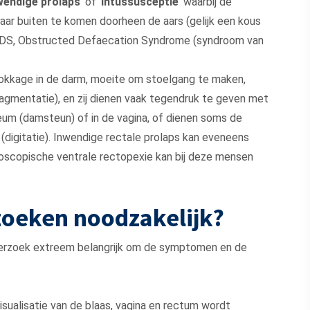
wendige prolaps
’ of ‘
intussusceptie
’ waarbij de
naar buiten te komen doorheen de aars (gelijk een kous
 ODS, Obstructed Defaecation Syndrome (syndroom van
okkage in de darm, moeite om stoelgang te maken,
agmentatie), en zij dienen vaak tegendruk te geven met
eum (damsteun) of in de vagina, of dienen soms de
 (digitatie). Inwendige rectale prolaps kan eveneens
roscopische ventrale rectopexie kan bij deze mensen
zoeken noodzakelijk?
nderzoek extreem belangrijk om de symptomen en de
isualisatie van de blaas, vagina en rectum wordt