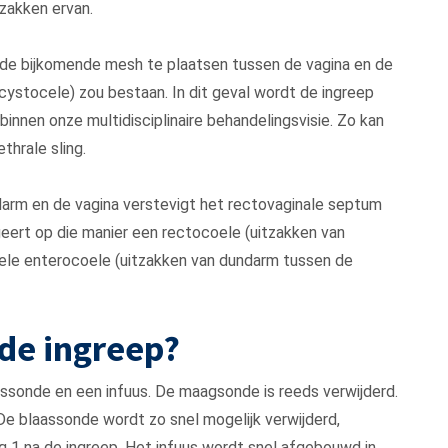
zakken ervan.
e bijkomende mesh te plaatsen tussen de vagina en de
(cystocele) zou bestaan. In dit geval wordt de ingreep
innen onze multidisciplinaire behandelingsvisie. Zo kan
hrale sling.
ldarm en de vagina verstevigt het rectovaginale septum
eert op die manier een rectocoele (uitzakken van
tuele enterocoele (uitzakken van dundarm tussen de
 de ingreep?
ssonde en een infuus. De maagsonde is reeds verwijderd.
De blaassonde wordt zo snel mogelijk verwijderd,
g 1 na de ingreep. Het infuus wordt snel afgebouwd in