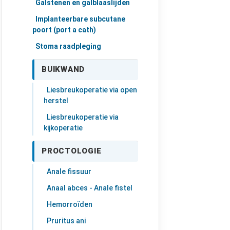
Galstenen en galblaaslijden
Implanteerbare subcutane
poort (port a cath)
Stoma raadpleging
BUIKWAND
Liesbreukoperatie via open
herstel
Liesbreukoperatie via
kijkoperatie
PROCTOLOGIE
Anale fissuur
Anaal abces - Anale fistel
Hemorroïden
Pruritus ani