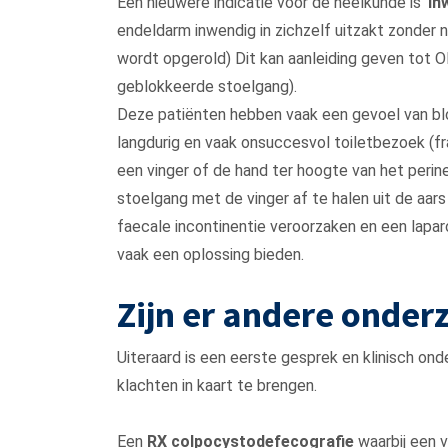
Een nieuwere indicatie voor de heelkunde is ‘
in
endeldarm inwendig in zichzelf uitzakt zonder 
wordt opgerold) Dit kan aanleiding geven tot
geblokkeerde stoelgang).
Deze patiënten hebben vaak een gevoel van bl
langdurig en vaak onsuccesvol toiletbezoek (fr
een vinger of de hand ter hoogte van het perin
stoelgang met de vinger af te halen uit de aars
faecale incontinentie veroorzaken en een lapa
vaak een oplossing bieden.
Zijn er andere onder
Uiteraard is een eerste gesprek en klinisch o
klachten in kaart te brengen.
Een
RX colpocystodefecografie
waarbij een v