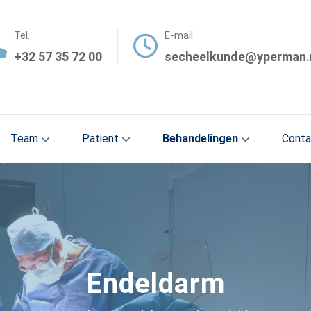
Tel.
E-mail
+32 57 35 72 00
secheelkunde@yperman.
Team
Patient
Behandelingen
Conta
Endeldarm