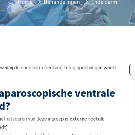
Home
Behandelingen
Endeldarm
p waarbij de endeldarm (rectum) terug opgehangen wordt
aparoscopische ventrale
rd?
t uitvoeren van deze ingreep is
externe rectale
edt).