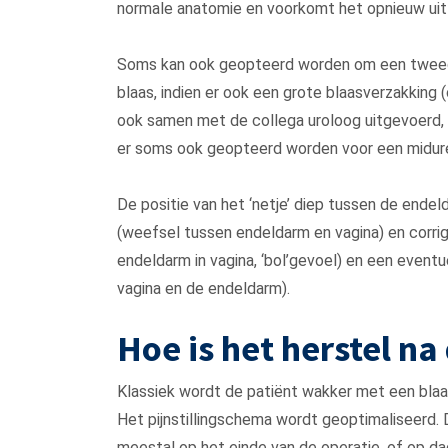
normale anatomie en voorkomt het opnieuw uit
Soms kan ook geopteerd worden om een tweed
blaas, indien er ook een grote blaasverzakking 
ook samen met de collega uroloog uitgevoerd, b
er soms ook geopteerd worden voor een miduret
De positie van het ‘netje’ diep tussen de ende
(weefsel tussen endeldarm en vagina) en corrig
endeldarm in vagina, ‘bol’gevoel) en een even
vagina en de endeldarm).
Hoe is het herstel na
Klassiek wordt de patiënt wakker met een blaa
Het pijnstillingschema wordt geoptimaliseerd. 
meestal op het einde van de operatie, of op da