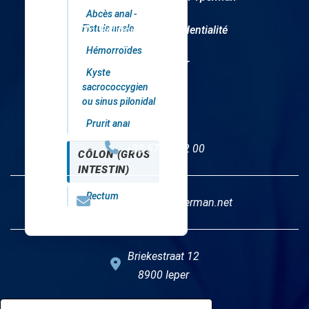
Abcès anal -
Fistule anale
Politique de confidentialité
Hémorroïdes
Disclaimer
Kyste
sacrococcygien
ou sinus pilonidal
Contact
Prurit anal
+32 57 35 72 00
CÔLON (GROS
INTESTIN)
Rectum
secheelkunde@yperman.net
Briekestraat 12
8900 Ieper