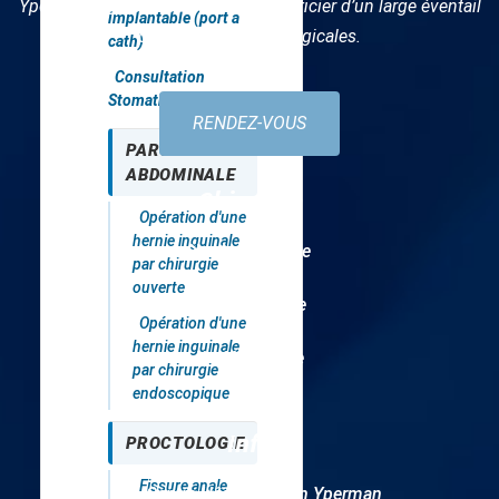
Yperman d’Ypres, vous pouvez bénéficier d’un large éventail
implantable (port a
d’interventions chirurgicales.
cath)
Consultation
Stomatherapie
RENDEZ-VOUS
PAROI
ABDOMINALE
Chirurgie
Opération d'une
hernie inguinale
Abdominale
par chirurgie
ouverte
Urologique
Opération d'une
hernie inguinale
Vasculaire
par chirurgie
endoscopique
Info
PROCTOLOGIE
Fissure anale
Centre Hôpitalier Jan Yperman