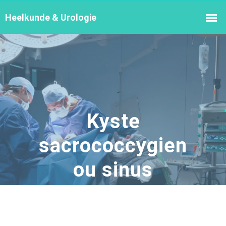
Kyste
sacrococcygien
ou sinus
pilonidal
Home
Traitements
Kyste