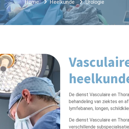
Home
Heelkunde
Urologie
Vasculair
heelkund
De dienst Vasculaire en Thora
behandeling van ziektes en af
lymfebanen, longen, schildklie
De dienst Vasculaire en Thor
verschillende subspecialisatie