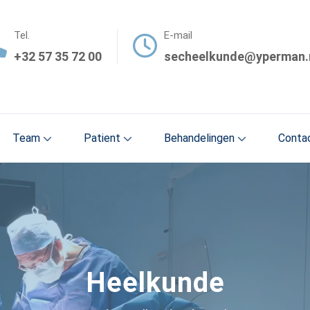
Tel.
E-mail
+32 57 35 72 00
secheelkunde@yperman.
Team
Patient
Behandelingen
Conta
Heelkunde