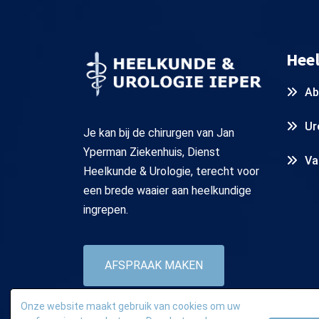
Hee
Ab
Ur
Je kan bij de chirurgen van Jan
Yperman Ziekenhuis, Dienst
Va
Heelkunde & Urologie, terecht voor
een brede waaier aan heelkundige
ingrepen.
AFSPRAAK MAKEN
Onze website maakt gebruik van cookies om uw