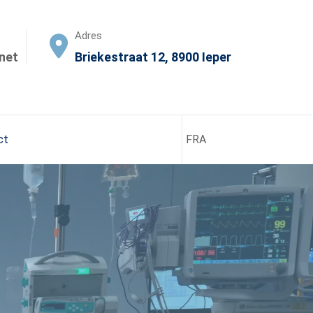
Adres
net
Briekestraat 12, 8900 Ieper
ct
FRA