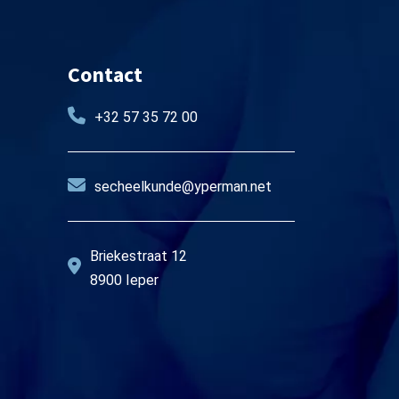
Contact
+32 57 35 72 00
secheelkunde@yperman.net
Briekestraat 12
8900 Ieper