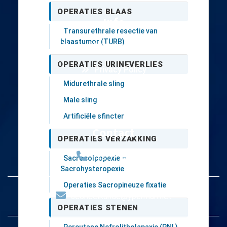
OPERATIES BLAAS
Info
Transurethrale resectie van
blaastumor (TURB)
Jan Yperman Ziekenhuis
OPERATIES URINEVERLIES
Privacy Policy
Midurethrale sling
Disclaimer
Male sling
Artificiële sfincter
Contact
OPERATIES VERZAKKING
+32 57 35 72 00
Sacrocolpopexie –
Sacrohysteropexie
Operaties Sacropineuze fixatie
secheelkunde@yperman.net
OPERATIES STENEN