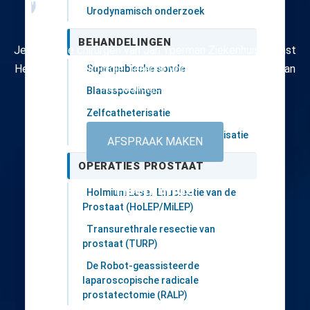
Urodynamisch onderzoek
BEHANDELINGEN
Je kan bij de chirurgen van Jan Yperman Ziekenhuis, Dienst
Heelkunde en Urologie, terecht voor een brede waaier aan
Suprapubische sonde
heelkundige ingrepen.
Blaasspoelingen
Zelfcatheterisatie
Vasectomie - Mannelijke sterilisatie
AFSPRAAK MAKEN
OPERATIES PROSTAAT
Heelkunde
Holmium Laser Enucleatie van de
Prostaat (HoLEP/MiLEP)
Abdominale
Transurethrale resectie van
prostaat (TURP)
Urologie
De Robot-geassisteerde
laparoscopische radicale
Vasculaire
prostatectomie (RALP)