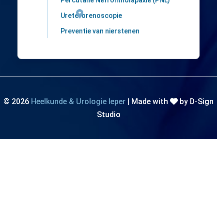
Percutane Nefrolitholapaxie (PNL)
Briekestraat 12
Ureterorenoscopie
8900 Ieper
Preventie van nierstenen
© 2026
Heelkunde & Urologie Ieper
| Made with
by D-Sign
Studio