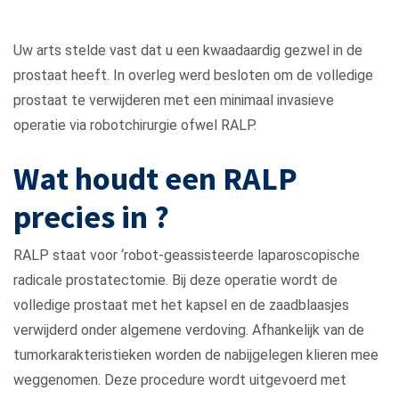
(RALP)
Uw arts stelde vast dat u een kwaadaardig gezwel in de
Home
Behandelingen
De
prostaat heeft. In overleg werd besloten om de volledige
Robot-geassisteerde
prostaat te verwijderen met een minimaal invasieve
laparoscopische radicale
operatie via robotchirurgie ofwel RALP.
prostatectomie (RALP)
Wat houdt een RALP
precies in ?
RALP staat voor ‘robot-geassisteerde laparoscopische
radicale prostatectomie. Bij deze operatie wordt de
volledige prostaat met het kapsel en de zaadblaasjes
verwijderd onder algemene verdoving. Afhankelijk van de
tumorkarakteristieken worden de nabijgelegen klieren mee
weggenomen. Deze procedure wordt uitgevoerd met