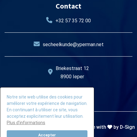
Contact
+32 57 35 72 00
secheelkunde@yperman.net
Briekestraat 12
8900 Ieper
Notre site web utilise des cookies pour
améliorer votre expérience de navigation.
En continuant à utiliser ce site, vous
acceptez explicitement leur utilisation.
Plus d'informations
© 2026
Heelkunde & Urologie Ieper
| Made with
by D-Sign
Studio
Accepter